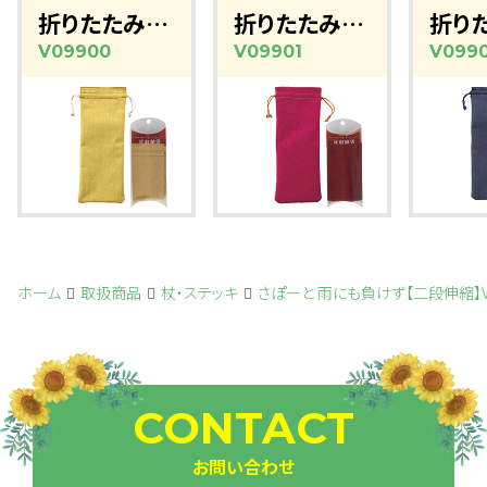
折りたたみ杖用収納袋(マスタード)
折りたたみ杖用収納袋（レッド）
V09900
V09901
V099
ホーム
取扱商品
杖・ステッキ
さぽーと 雨にも負けず【二段伸縮】V
CONTACT
お問い合わせ