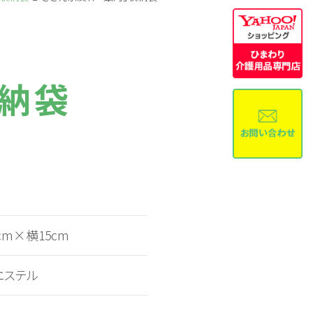
収納袋
cm×横15cm
エステル