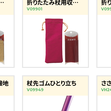
み杖用収納袋(マスタード)
折りたたみ杖用収納袋（レッド）
V09901
V09
接地
杖先ゴムひとり立ち
さ
V09949
VH2