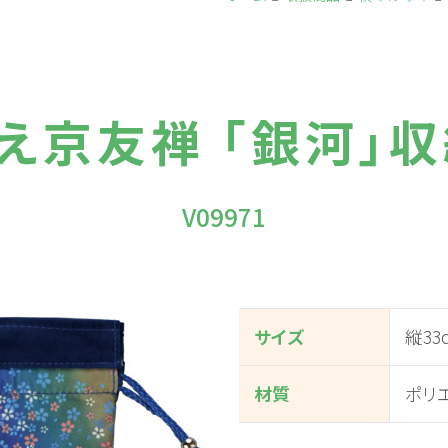
え京友禅 「銀河」
V09971
サイズ
縦33
材質
ポリ