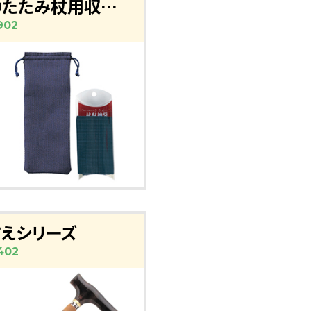
折りたたみ杖用収納袋（ブルー）
902
さえシリーズ
402