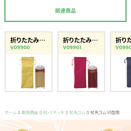
関連商品
折りたたみ杖用収納袋(マスタード)
折りたたみ杖用収納袋（レッド）
V09900
V09901
V099
ホーム
取扱商品
杖・ステッキ
杖先ゴム
杖先ゴム V0型用