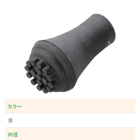
カラー
黒
内径