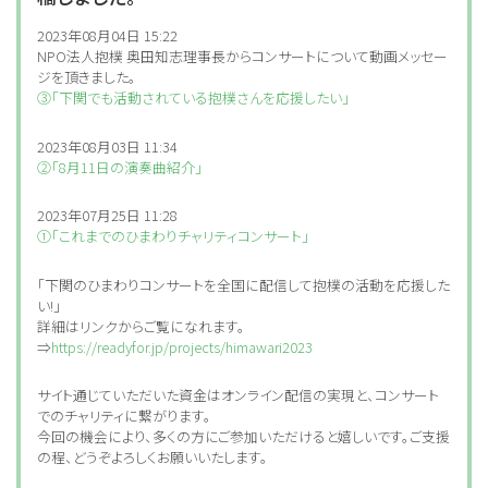
2023年08月04日 15:22
NPO法人抱樸 奥田知志理事長からコンサートについて動画メッセー
ジを頂きました。
③「下関でも活動されている抱樸さんを応援したい」
2023年08月03日 11:34
②「8月11日の演奏曲紹介」
2023年07月25日 11:28
①「これまでのひまわりチャリティコンサート」
「下関のひまわりコンサートを全国に配信して抱樸の活動を応援した
い!」
詳細はリンクからご覧になれます。
⇒
https://readyfor.jp/projects/himawari2023
サイト通じていただいた資金はオンライン配信の実現と、コンサート
でのチャリティに繋がります。
今回の機会により、多くの方にご参加いただけると嬉しいです。ご支援
の程、どうぞよろしくお願いいたします。